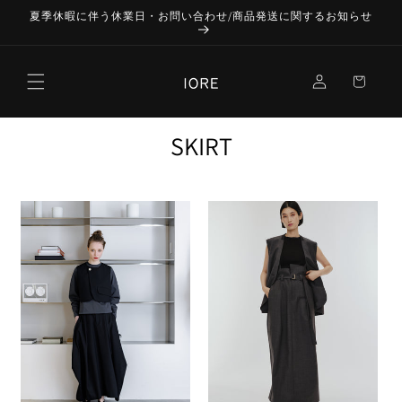
コンテ
夏季休暇に伴う休業日・お問い合わせ/商品発送に関するお知らせ
ンツに
進む
ロ
カ
グ
ー
イ
ト
ン
SKIRT