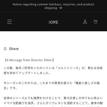
Skip to
Notice regarding summer holidays, inquiries, and product
content
shipping
Log
Cart
in
Share
【A Message from Director Shiori】
この夏、毎年ご好評をいただいている「メルトシリーズ」が、更なる完成
度を求めてアップデートしました。
今シーズンのこだわりは、これまでの質感を超えた「機能と美しさの融
合」です。
従来のシリーズよりも強撚をかけることで、夏の日差しの中でも心地よい
ドライな肌触りを追求。さらにポリウレタンを混紡することで、身体の動