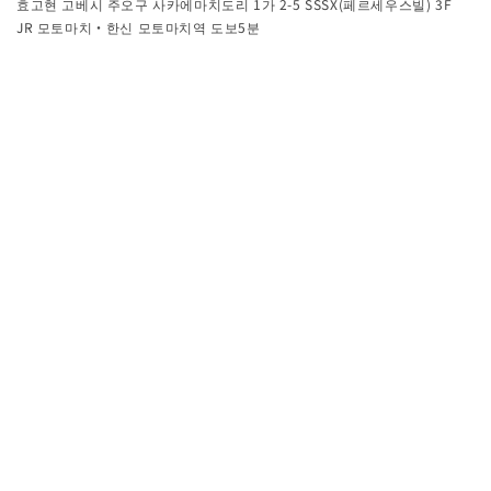
효고현 고베시 주오구 사카에마치도리 1가 2-5 SSSX(페르세우스빌) 3F
JR 모토마치・한신 모토마치역 도보5분