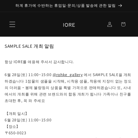
콘텐츠
하계 휴가에 수반하는 휴업일·문의/상품 발송에 관한 알림
로 건너
뛰기
로
카
그
트
인
SAMPLE SALE 개최 알림
항상 IORE를 애용해 주셔서 감사합니다.
6월 28일(토) 11:00~15:00
@rohke_gallery
에서 SAMPLE SALE을 개최
하겠습니다 1점물의 샘플을 시작해, 시착용 샘플, 착용에 지장이 없는 정도
의 더러움・봉제 불량등의 상품을 특별 가격으로 판매하겠습니다 또, 사내
에서의 개최를 위해 관련 브랜드와의 합동 개최가 됩니다 가족이나 친구를
초대한 후, 꼭 와 주세요
【개최 일시】
6월 28일(토) 11:00~15:00
【장소】
〒650-0023