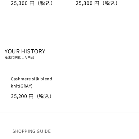
通
25,300 円
（税込）
通
25,300 円
（税込）
常
常
価
価
格
格
YOUR HISTORY
過去に閲覧した商品
SOLD OUT
Cashmere silk blend
knit(GRAY)
通
35,200 円
（税込）
常
価
格
SHOPPING GUIDE