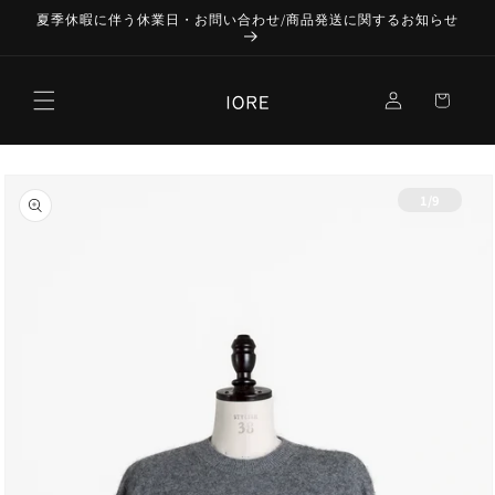
コンテ
夏季休暇に伴う休業日・お問い合わせ/商品発送に関するお知らせ
ンツに
進む
ロ
カ
グ
ー
イ
ト
ン
商品情
報にス
の
1
/
9
キップ