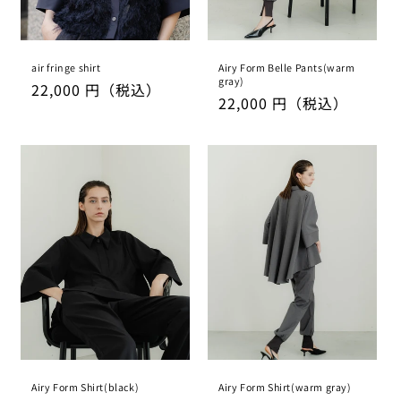
air fringe shirt
Airy Form Belle Pants(warm
gray)
通
22,000 円
（税込）
通
22,000 円
（税込）
常
常
価
価
格
格
Airy Form Shirt(black)
Airy Form Shirt(warm gray)