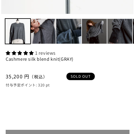
モ
ー
ダ
ル
で
メ
デ
1 reviews
ィ
Cashmere silk blend knit(GRAY)
ア
(1)
を
開
通
35,200 円
SOLD OUT
（税込）
く
常
付与予定ポイント:
320
pt
価
格