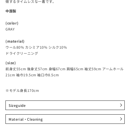
徴するタイムレスな一着です。
中国製
(color)
GRAY
(material)
ウール80% カシミア10% シルク10%
ドライクリーニング
(size)
前身丈55cm 後身丈57cm 身幅67cm 肩幅65cm 袖丈59cm アームホール
21cm 袖巾19.5cm 袖口巾8.5cm
※モデル身長170cm
Sizeguide
Cashmere silk blend knit(GRAY)
Material・Cleaning
サイズ
前身丈
後身丈
身幅
肩幅
袖丈
アームホール
袖巾
袖口
Free
55cm
57cm
67cm
65cm
59cm
21cm
19.5cm
8.5cm
ウール 80%