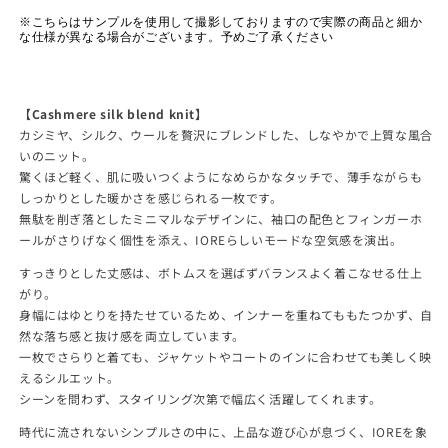
※こちらは
サンプルを使用して撮影しておりますので実際の商品と細か
な仕様が異なる場合がございます。予めご了承ください
【Cashmere silk blend knit】
カシミヤ、シルク、ウールを贅沢にブレンドした、しなやかで上質な風合
いのニット。
驚くほど軽く、肌に吸いつくようになめらかなタッチで、薄手ながらも
しっかりとした暖かさを感じられる一枚です。
無駄を削ぎ落としたミニマルなデザインに、袖口の配色とフィンガーホ
ールがさりげなく個性を添え、IOREらしいモードな空気感を演出。
すっきりとした丈感は、ボトムスを選ばずバランスよく着こなせる仕上
がり。
身幅にはゆとりを持たせているため、インナーを重ねてももたつかず、自
然な落ち感と抜け感を両立しています。
一枚でさらりと着ても、ジャケットやコートのインに合わせても美しく映
えるシルエット。
シーンを問わず、スタイリング次第で幅広く活躍してくれます。
時代に流されないシンプルさの中に、上品な遊び心が息づく、IOREを象