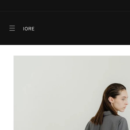
コンテ
ンツに
進む
商品情
報にス
キップ