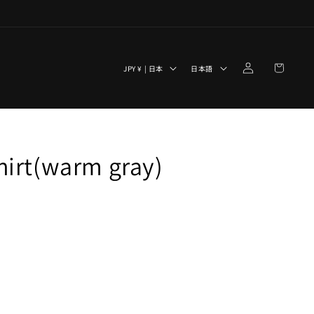
ロ
カ
グ
国
言
ー
JPY ¥ | 日本
日本語
イ
/
語
ト
ン
地
域
hirt(warm gray)
）