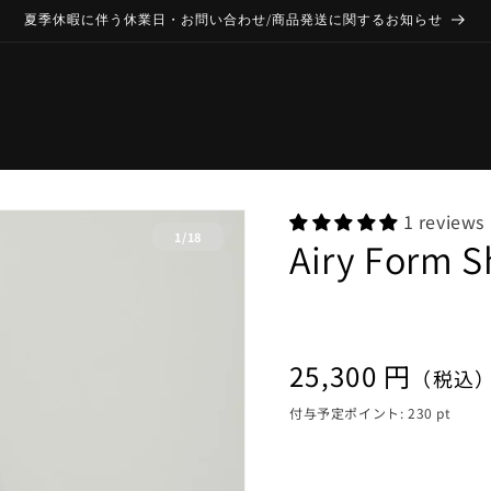
夏季休暇に伴う休業日・お問い合わせ/商品発送に関するお知らせ
1 reviews
の
1
/
18
Airy Form S
通
25,300 円
（税込
常
付与予定ポイント:
230
pt
価