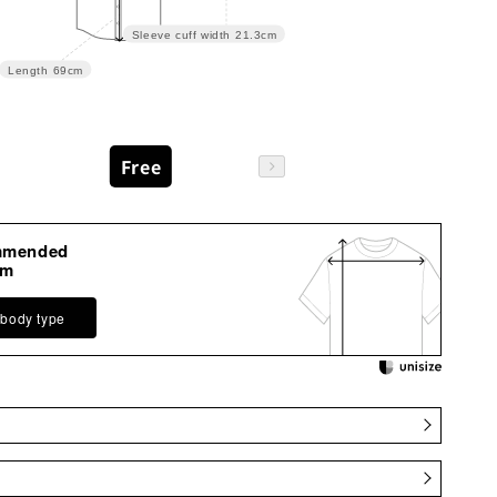
Sleeve cuff width
21.3cm
Length
69cm
Free
mmended
cm
 body type
幅(直
着丈(後
前身
アームホール
袖丈
袖幅
袖口