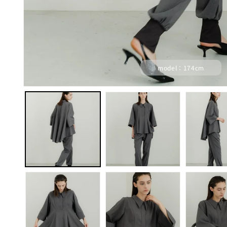
model：174cm
モ
ー
ダ
ル
で
メ
デ
ィ
ア
(1)
を
開
く