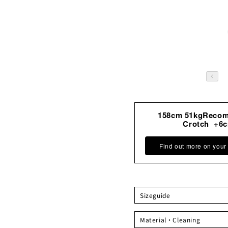
158cm 51kgReco
Crotch +6
Find out more on your
Sizeguide
Airy Form Shirt(warm gray)
Material・Cleaning
サイ
裾
肩幅
身幅