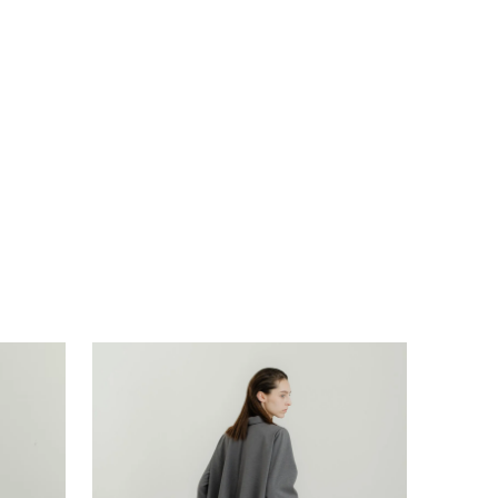
線)
ろ)
幅
1/2
5cm
82cm
69cm
25.8cm
39cm
42.5cm
48cm
推奨
ニング弱