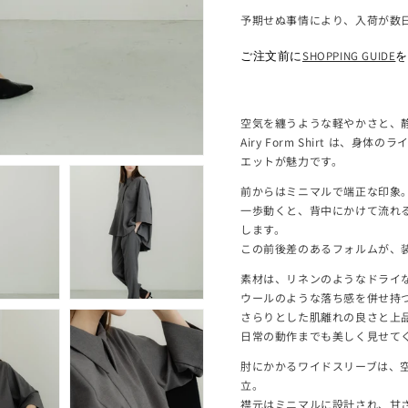
予期せぬ事情により、入荷が数
ご注文前に
SHOPPING GUIDE
空気を纏うような軽やかさと、
Airy Form Shirt は
エットが魅力です。
モ
ー
前からはミニマルで端正な印象
ダ
一歩動くと、背中にかけて流れ
ル
で
します。
メ
この前後差のあるフォルムが、
デ
ィ
素材は、リネンのようなドライ
ア
ウールのような落ち感を併せ持
(2)
さらりとした肌離れの良さと上
を
日常の動作までも美しく見せて
開
く
肘にかかるワイドスリーブは、
立。
襟元はミニマルに設計され、甘