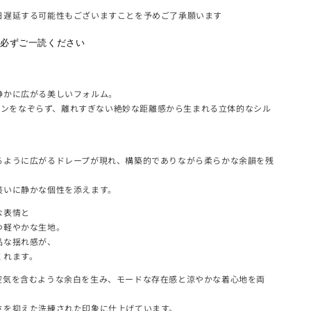
日遅延する可能性もございますことを予めご了承願います
を必ずご一読ください
model：174cm
静かに広がる美しいフォルム。
、身体のラインをなぞらず、離れすぎない絶妙な距離感から生まれる立体的なシル
モ
ー
。
ダ
るように広がるドレープが現れ、構築的でありながら柔らかな余韻を残
ル
で
メ
装いに静かな個性を添えます。
デ
ィ
な表情と
ア
つ軽やかな生地。
(3)
品な揺れ感が、
を
くれます。
開
く
空気を含むような余白を生み、モードな存在感と涼やかな着心地を両
さを抑えた洗練された印象に仕上げています。