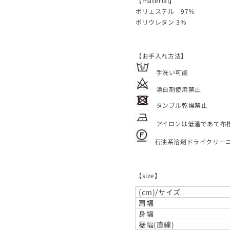
【material】
ポリエステル 97％
ポリウレタン 3％
【お手入れ方法】
手洗い可能
漂白剤使用禁止
タンブル乾燥禁止
アイロンは低温であて布
石油系溶剤ドライクリー
【size】
(cm)/サイズ
肩幅
身幅
裾幅(直線)