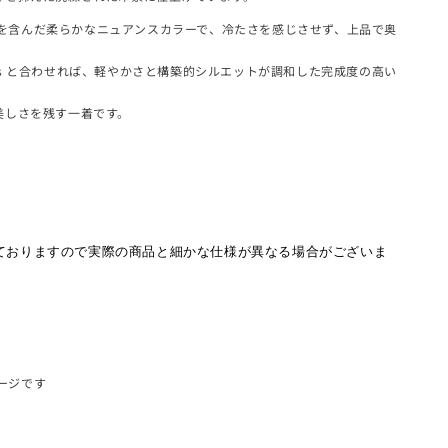
ラウンを含んだ柔らかなニュアンスカラーで、冷たさを感じさせず、上品で奥
。
le Pants と合わせれば、軽やかさと構築的シルエットが調和した完成度の高い
美しさを残す一着です。
ておりますので実際の商品と細かな仕様が異なる場合がございま
ページです