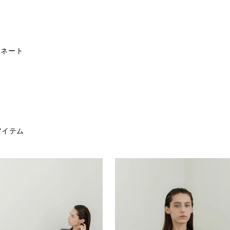
ズ
ポリエステル 97%
Free
38cm
121cm
22
ポリウレタン 3％
手洗い可能
ィネート
漂白剤使用禁止
タンブル乾燥禁止
アイロンは低温であて布
石油系溶剤ドライクリー
アイテム